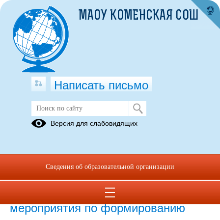
МАОУ КОМЕНСКАЯ СОШ
Написать письмо
Система оценки качества
Версия для слабовидящих
образования
Программа помощи учителям, имеющим
профессиональные проблемы и дефициты , курсы
Сведения об образовательной организации
поввышения квалификации.pdf
(скачать)
(посмотреть)
28.04.2022
мероприятия по формированию