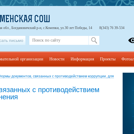
ОМЕНСКАЯ СОШ
я обл., Богдановичский р-н, с.Коменки, ул.30 лет Победы, 14
8(343) 76 39-534
сать письмо
овательной организации
Новости
Информация
Проекты
Фотоа
Формы документов, связанных с противодействием коррупции, для
вязанных с противодействием
нения