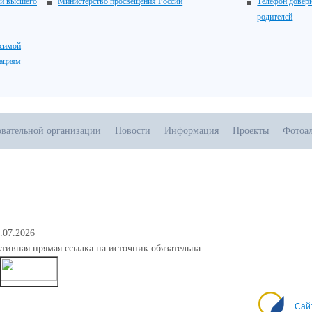
 и высшего
Министерство просвещения России
Телефон довери
родителей
исимой
зациям
овательной организации
Новости
Информация
Проекты
Фотоа
.07.2026
тивная прямая ссылка на источник обязательна
0
Сай