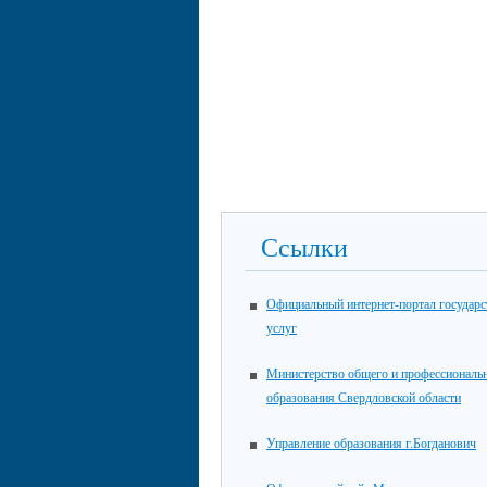
Ссылки
Официальный интернет-портал государ
услуг
Министерство общего и профессиональ
образования Свердловской области
Управление образования г.Богданович