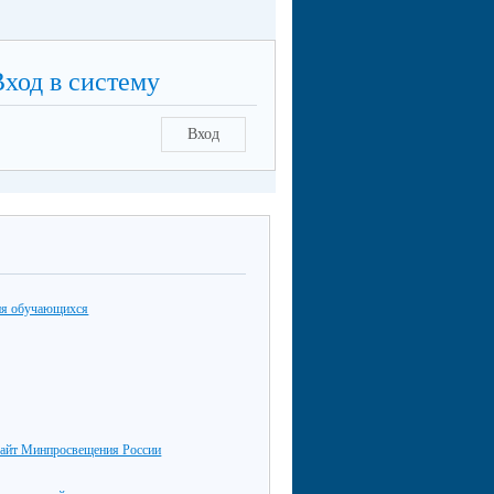
Вход в систему
Вход
ия обучающихся
айт Минпросвещения России