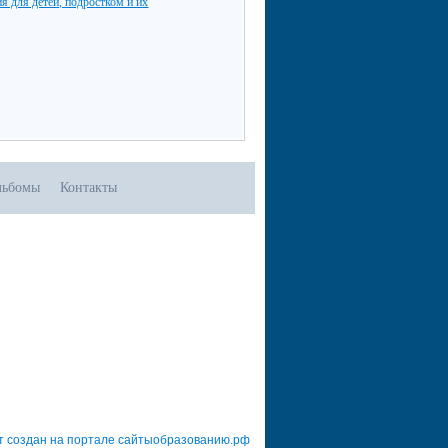
я для детей, подростком и их
льбомы
Контакты
т создан на портале сайтыобразованию.рф