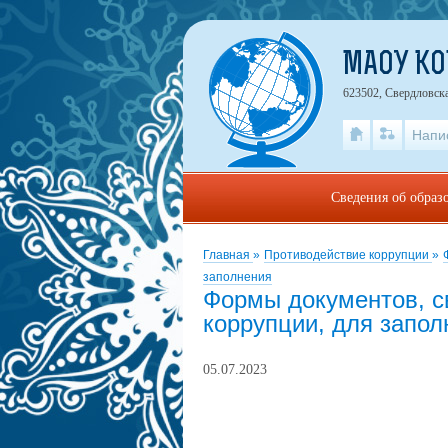
МАОУ К
623502, Свердловска
Напи
Сведения об образ
Главная
»
Противодействие коррупции
»
заполнения
Формы документов, с
коррупции, для запол
05.07.2023