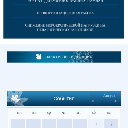
РАБОТА С ДЕТЬМИ ИНОСТРАННЫХ ГРАЖДАН
ПРОФОРИЕНТАЦИОННАЯ РАБОТА
СНИЖЕНИЕ БЮРОКРАТИЧЕСКОЙ НАГРУЗКИ НА
ПЕДАГОГИЧЕСКИХ РАБОТНИКОВ
ЭЛЕКТРОННЫЙ ДНЕВНИК
Август
События
пн
вт
ср
чт
пт
сб
вс
1
2