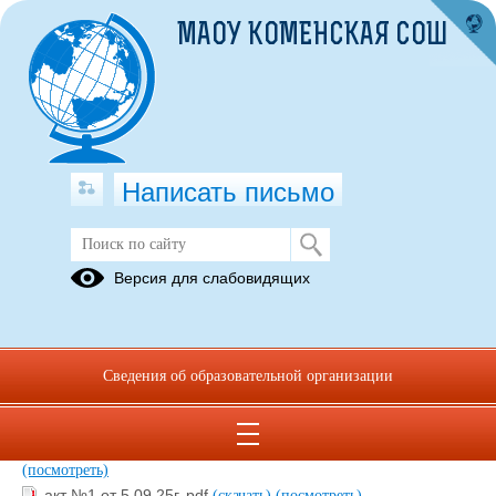
МАОУ КОМЕНСКАЯ СОШ
Написать письмо
Родительский контроль
Версия для слабовидящих
22.12.2025
Сведения об образовательной организации
МР родительского контроля за питанием в ОО 2.4 0180-
20.pdf
(скачать)
(посмотреть)
приказ о комиссии родительского контроля.pdf
(скачать)
(посмотреть)
акт №1 от 5.09.25г..pdf
(скачать)
(посмотреть)