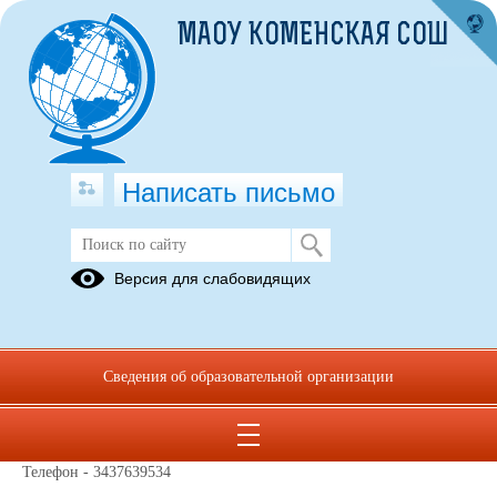
МАОУ КОМЕНСКАЯ СОШ
Написать письмо
Контакты
Версия для слабовидящих
13.05.2025
Директор школы - Желнина Людмила Дмитриевна
Начальник лагеря(лето) -Бобошина Наталья Геннадьевна
Сведения об образовательной организации
(весна) - Вагина Марина Николаевна
Телефон - 3437639534