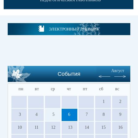
ПЕДАГОГИЧЕСКИХ РАБОТНИКОВ
ЭЛЕКТРОННЫЙ ДНЕВНИК
Август
События
пн
вт
ср
чт
пт
сб
вс
1
2
3
4
5
6
7
8
9
10
11
12
13
14
15
16