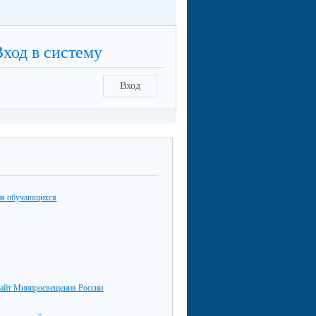
Вход в систему
Вход
ия обучающихся
айт Минпросвещения России