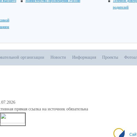
 и высшего
Министерство просвещения России
Телефон довери
родителей
исимой
зациям
овательной организации
Новости
Информация
Проекты
Фотоа
.07.2026
тивная прямая ссылка на источник обязательна
0
Сай