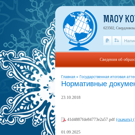
МАОУ К
623502, Свердловска
Напи
Сведения об образ
Главная
»
Государственная итоговая атт
Нормативные докуме
23.10.2018
41d4887fde84773e2a57.pdf
(скачать)
01.09.2025