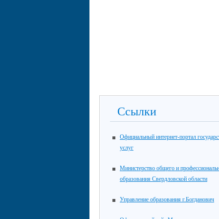
Ссылки
Официальный интернет-портал государ
услуг
Министерство общего и профессиональ
образования Свердловской области
Управление образования г.Богданович