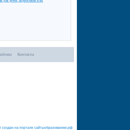
я для детей, подростком и их
льбомы
Контакты
т создан на портале сайтыобразованию.рф