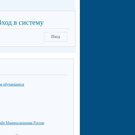
Вход в систему
Вход
ия обучающихся
айт Минпросвещения России