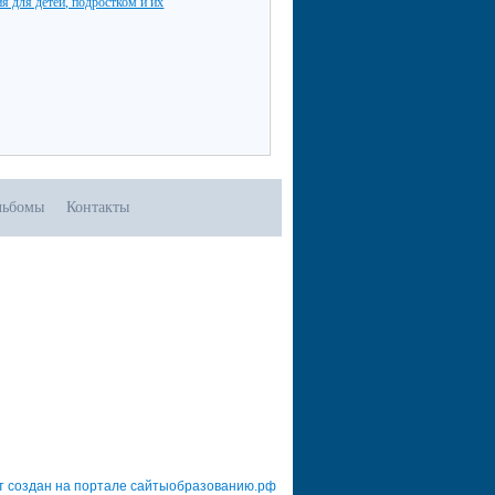
я для детей, подростком и их
льбомы
Контакты
т создан на портале сайтыобразованию.рф