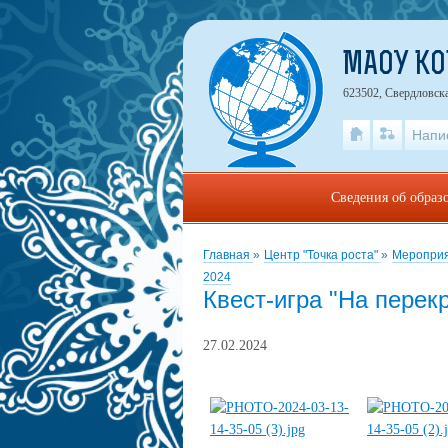
МАОУ К
623502, Свердловска
Напи
Сведения об образ
Главная
»
Центр "Точка роста"
»
Мероприя
2024
Квест-игра "На перекр
27.02.2024