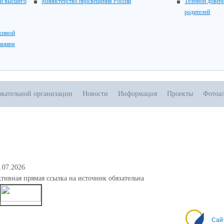
 и высшего
Министерство просвещения России
Телефон довери
родителей
исимой
зациям
овательной организации
Новости
Информация
Проекты
Фотоа
.07.2026
тивная прямая ссылка на источник обязательна
0
Сай