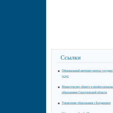
Ссылки
Официальный интернет-портал государ
услуг
Министерство общего и профессиональ
образования Свердловской области
Управление образования г.Богданович