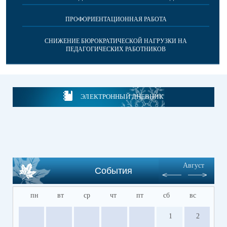
ПРОФОРИЕНТАЦИОННАЯ РАБОТА
СНИЖЕНИЕ БЮРОКРАТИЧЕСКОЙ НАГРУЗКИ НА
ПЕДАГОГИЧЕСКИХ РАБОТНИКОВ
ЭЛЕКТРОННЫЙ ДНЕВНИК
Август
События
пн
вт
ср
чт
пт
сб
вс
1
2