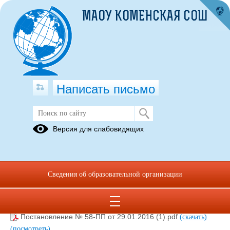
МАОУ КОМЕНСКАЯ СОШ
Написать письмо
Порядок предоставления
Версия для слабовидящих
компенсации расходов на
приобретение комплекта одежды
для посещения ребенком
образовательной организации.
Сведения об образовательной организации
01.01.2017
Постановление № 58-ПП от 29.01.2016 (1).pdf
(скачать)
(посмотреть)