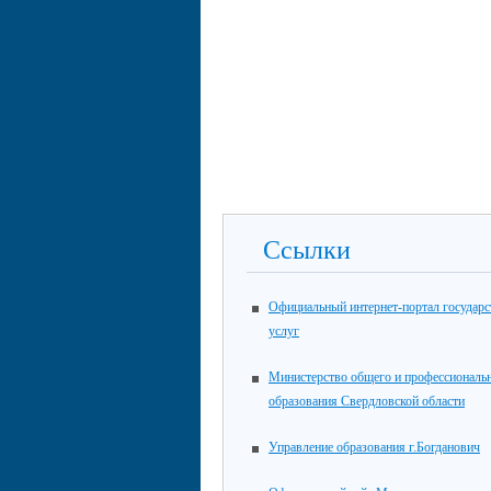
Ссылки
Официальный интернет-портал государ
услуг
Министерство общего и профессиональ
образования Свердловской области
Управление образования г.Богданович