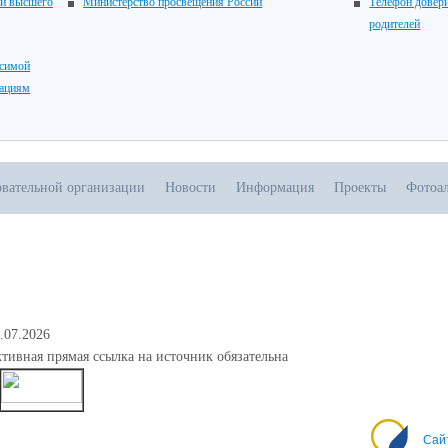
 и высшего
Министерство просвещения России
Телефон довери
родителей
исимой
зациям
овательной организации
Новости
Информация
Проекты
Фотоа
.07.2026
тивная прямая ссылка на источник обязательна
0
Сай