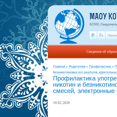
МАОУ К
623502, Свердловска
Напи
Сведения об образ
Главная
»
Родителям
»
Профилактика
»
П
безникотиновых его аналогов, курительны
Профилактика употре
никотин и безникотин
смесей, электронные 
10.02.2020