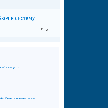
Вход в систему
Вход
ия обучающихся
айт Минпросвещения России