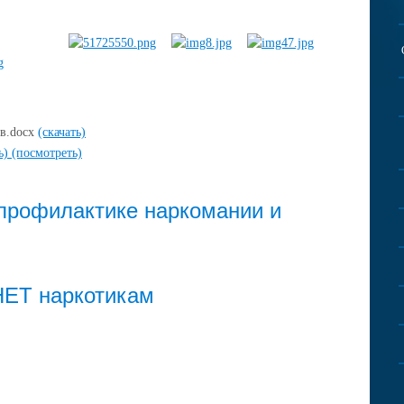
в.docx
(скачать)
ть)
(посмотреть)
 профилактике наркомании и
НЕТ наркотикам