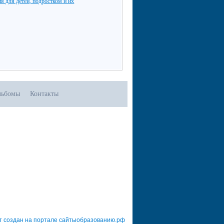
я для детей, подростком и их
льбомы
Контакты
т создан на портале сайтыобразованию.рф