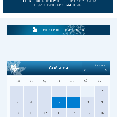
СНИЖЕНИЕ БЮРОКРАТИЧЕСКОЙ НАГРУЗКИ НА
ПЕДАГОГИЧЕСКИХ РАБОТНИКОВ
ЭЛЕКТРОННЫЙ ДНЕВНИК
Август
События
пн
вт
ср
чт
пт
сб
вс
1
2
3
4
5
6
7
8
9
10
11
12
13
14
15
16