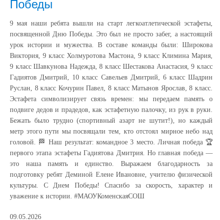
Победы
9 мая наши ребята вышли на старт легкоатлетической эстафеты,
посвященной Дню Победы. Это был не просто забег, а настоящий
урок истории и мужества. В составе команды были: Широкова
Виктория, 9 класс Холмуротова Мастона, 9 класс Климина Мария,
9 класс Шавкунова Надежда, 8 класс Шестакова Анастасия, 9 класс
Гадиятов Дмитрий, 10 класс Савельев Дмитрий, 6 класс Шадрин
Руслан, 8 класс Кочурин Павел, 8 класс Матынов Ярослав, 8 класс.
Эстафета символизирует связь времен: мы передаем память о
подвиге дедов и прадедов, как эстафетную палочку, из рук в руки.
Бежать было трудно (спортивный азарт не шутит!), но каждый
метр этого пути мы посвящали тем, кто отстоял мирное небо над
головой. 🏁 Наш результат: командное 3 место. Личная победа 🏆
первого этапа эстафеты Гадиятова Дмитрия. Но главная победа —
это наша память и единство. Выражаем благодарность за
подготовку ребят Деминой Елене Ивановне, учителю физической
культуры. С Днем Победы! Спасибо за скорость, характер и
уважение к истории. #МАОУКоменскаяСОШ
09.05.2026