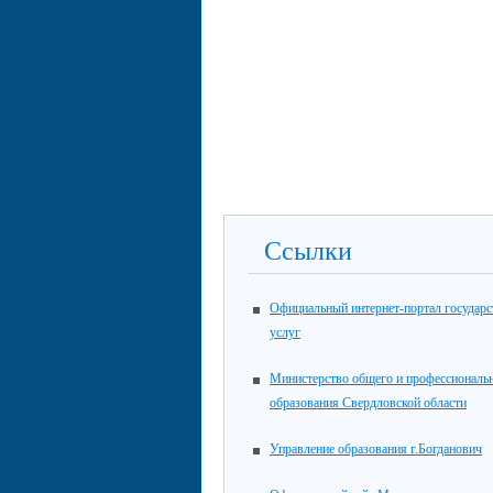
Ссылки
Официальный интернет-портал государ
услуг
Министерство общего и профессиональ
образования Свердловской области
Управление образования г.Богданович