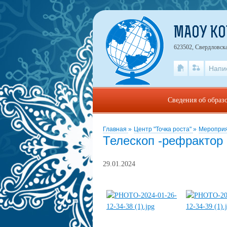
МАОУ К
623502, Свердловска
Напи
Сведения об образ
Главная
»
Центр "Точка роста"
»
Мероприя
Телескоп -рефрактор 
29.01.2024