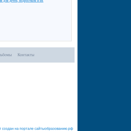
я для детей, подростком и их
льбомы
Контакты
т создан на портале сайтыобразованию.рф