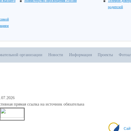
 и высшего
Министерство просвещения России
Телефон довери
родителей
исимой
зациям
овательной организации
Новости
Информация
Проекты
Фотоа
.07.2026
тивная прямая ссылка на источник обязательна
0
Сай