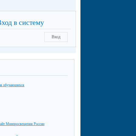
Вход в систему
Вход
ия обучающихся
айт Минпросвещения России