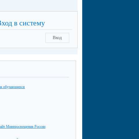
Вход в систему
Вход
ия обучающихся
айт Минпросвещения России