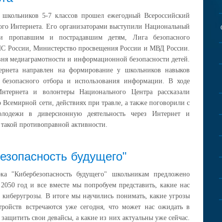
я школьников 5-7 классов прошел ежегодный Всероссийский
ого Интернета. Его организаторами выступили Национальный
и пропавшим и пострадавшим детям, Лига безопасного
ЧС России, Министерство просвещения России и МВД России.
вня медиаграмотности и информационной безопасности детей.
тернета направлен на формирование у школьников навыков
, безопасного отбора и использования информации. В ходе
нтернета и волонтеры Национального Центра рассказали
Всемирной сети, действиях при травле, а также поговорили с
олодежи в диверсионную деятельность через Интернет и
 такой противоправной активности.
езопасность будущего"
ка "Кибербезопасность будущего" школьникам предложено
 2050 год и все вместе мы попробуем представить, какие нас
 киберугрозы. В итоге мы научились понимать, какие угрозы
тройств встречаются уже сегодня, что может нас ожидать в
 защитить свои девайсы, а какие из них актуальны уже сейчас.