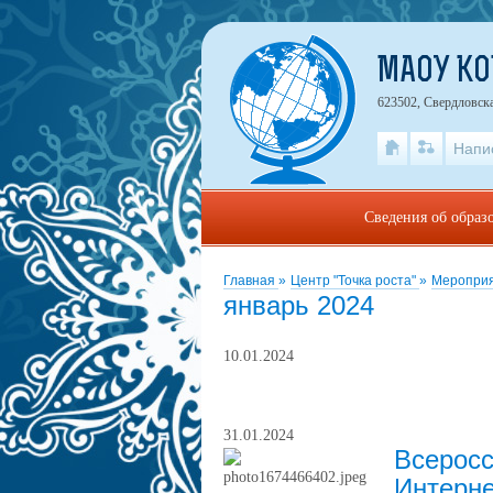
МАОУ К
623502, Свердловска
Напи
Сведения об образ
Главная
»
Центр "Точка роста"
»
Мероприя
январь 2024
10.01.2024
31.01.2024
Всеросс
Интерн