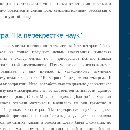
но разных тренажера с уникальными вселенными, героями и
ено обезопасить умный дом, старшеклассникам рассказали о
пасти умный город!
гра "На перекрестке наук"
школе уже на протяжении трех лет на базе центров "Точка
иеся не только получают новые впечатления, выполняя
пыты и эксперименты, но и приобретают ценные навыки
овательской деятельности. Помимо этого исследовательская
ь развивает у них интерес к углубленному изучению
ому педагоги центров "Точка роста" предложили учащимся 8
м мероприятии. Игра, разработанная специально для учащихся
 научного эксперимента и познавательной активности. Данное
колеева Диана, Савин Михаил, Гадиятов Дмитрий и Корелин
класса освоили материал и научились ли они грамотно и
. В рамках квест-игры "На перекрестке наук" учащиеся
Первый проходил в онлайн-формате, и учащиеся выполняли
осы по физике, химии и биологии хоть и были сложными, но
И теперь мы надеемся, что они смогли пройти во второй этап,