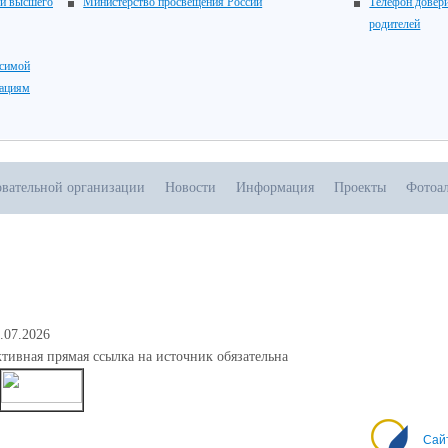
 и высшего
Министерство просвещения России
Телефон довери
родителей
исимой
зациям
овательной организации
Новости
Информация
Проекты
Фотоа
.07.2026
тивная прямая ссылка на источник обязательна
0
Сай