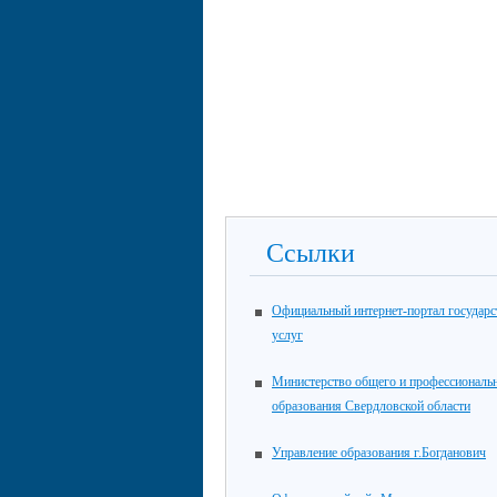
Ссылки
Официальный интернет-портал государ
услуг
Министерство общего и профессиональ
образования Свердловской области
Управление образования г.Богданович