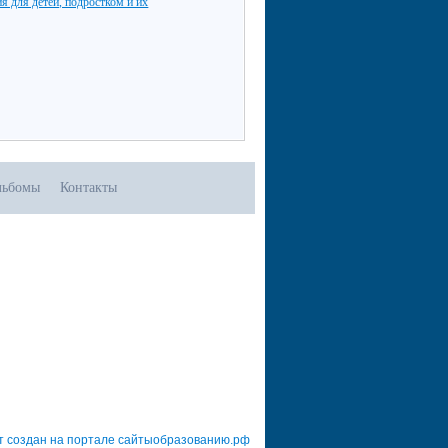
я для детей, подростком и их
льбомы
Контакты
т создан на портале сайтыобразованию.рф