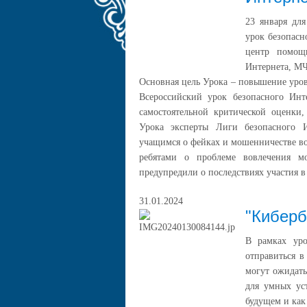
23 января дл
урок безопасн
центр помощ
Интернета, М
Основная цель Урока – повышение уро
Всероссийский урок безопасного Ин
самостоятельной критической оценки
Урока эксперты Лиги безопасного И
учащимся о фейках и мошенничестве во 
ребятами о проблеме вовлечения м
предупредили о последствиях участия в
31.01.2024
"Киберб
В рамках уро
отправиться в
могут ожидать
для умных ус
будущем и как