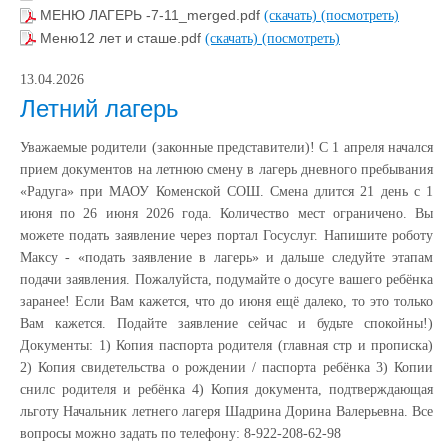
МЕНЮ ЛАГЕРЬ -7-11_merged.pdf
(скачать)
(посмотреть)
Меню12 лет и сташе.pdf
(скачать)
(посмотреть)
13.04.2026
Летний лагерь
Уважаемые родители (законные представители)! С 1 апреля начался
прием документов на летнюю смену в лагерь дневного пребывания
«Радуга» при МАОУ Коменской СОШ. Смена длится 21 день с 1
июня по 26 июня 2026 года. Количество мест ограничено. Вы
можете подать заявление через портал Госуслуг. Напишите роботу
Максу - «подать заявление в лагерь» и дальше следуйте этапам
подачи заявления. Пожалуйста, подумайте о досуге вашего ребёнка
заранее! Если Вам кажется, что до июня ещё далеко, то это только
Вам кажется. Подайте заявление сейчас и будьте спокойны!)
Документы: 1) Копия паспорта родителя (главная стр и прописка)
2) Копия свидетельства о рождении / паспорта ребёнка 3) Копии
снилс родителя и ребёнка 4) Копия документа, подтверждающая
льготу Начальник летнего лагеря Шадрина Дорина Валерьевна. Все
вопросы можно задать по телефону: 8-922-208-62-98